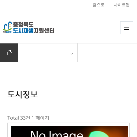
홈으로
사이트맵
충청북도 도시재생
메
홈으로 이동
도시정보
Total 33건
1 페이지