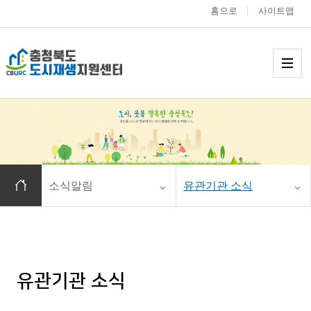
홈으로
사이트맵
충청북도 도시재생
메
홈으로 이동
소식알림
유관기관 소식
유관기관 소식