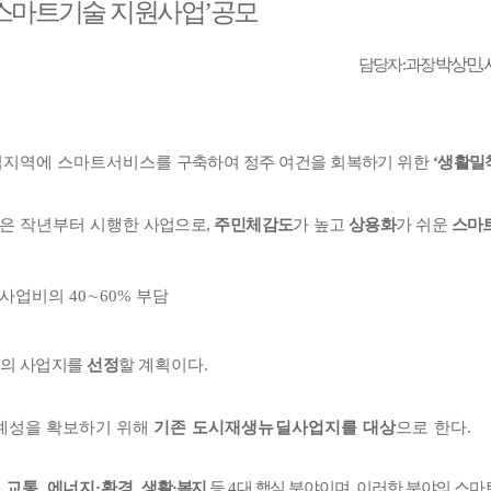
스마트기술
지원사업’공모
박상민
,
담당자 : 과장
업지역에
스마트서비스를
구축하여
정주
여건을
회복하기
위한
‘생활밀
‘은
작년부터
시행한
사업으로
,
주민체감도
가
높고
상용화
가
쉬운
스마
 사업비의
40
∼
60%
부담
의
사업지를
선정
할
계획이다
.
계성을
확보하기
위해
기존
도시재생뉴딜사업지를
대상
으로
한다
.
,
교통
,
에너지·환경
,
생활·복지
등
4
대
핵심
분야이며
,
이러한
분야의
스마