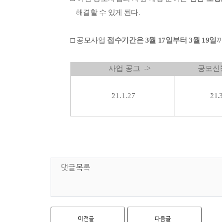
​
해결할
수
있게
된다
.
□
공모사업
접수기간은
3
월
17
일부터
3
월
19
일
사업 공고 ->
공모신청 
21.1.27
21.
댓글목록
이전글
다음글