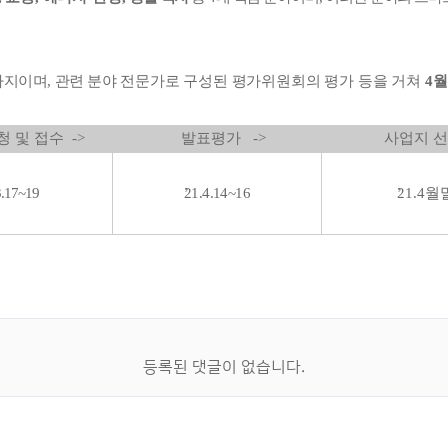
까지이며
,
관련
분야
전문가로
구성된
평가위원회의
평가
등을
거쳐
4
월
및 접수 ->
발표평가 ->
사업지 선정
3.17~19
21.4.14~16
21.4
월
등록된 댓글이 없습니다.