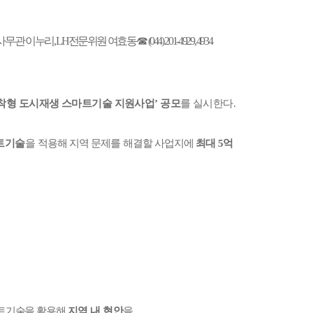
사무관
이누리
, LH
전문위원
여효동
∙☎
(044) 201-4929, 4934
착형
도시재생
스마트기술
지원사업’
공모
를
실시한다
.
트기술
을
적용해
지역
문제를
해결할
사업지에
최대
5
억
트기술을
활용해
지역
내
현안
을