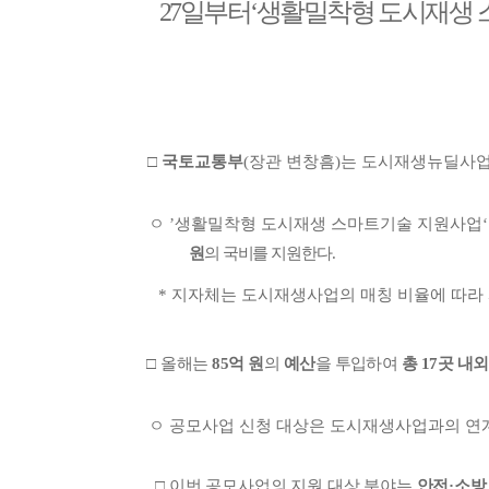
​
27
일부터‘생활밀착형
도시재생
□
국토교통부
(
장관
변창흠
)
는
도시재생뉴딜사
ㅇ
’생활밀착형
도시재생
스마트기술
지원사업
원
의
국비를
지원한다
.
*
지자체는 도시재생사업의 매칭 비율에 따라
□
올해는
85
억
원
의
예산
을
투입하여
총
17
곳
내외
ㅇ
공모사업
신청
대상은
도시재생사업과의
연
□
이번
공모사업의
지원
대상
분야는
안전·소방