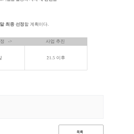
말
최종
선정
할
계획이다
.
 ->
사업 추진
말
21.5
이후
목록