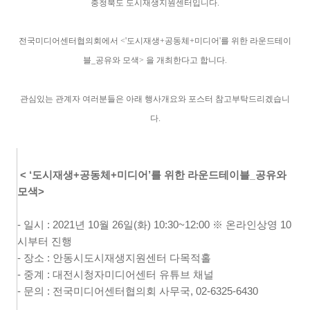
충청북도 도시재생지원센터입니다.
전국미디어센터협의회에서
<
'도시재생+공동체+미디어'를 위한 라운드테이
블_공유와 모색> 을 개최한다고 합니다.
관심있는 관계자 여러분들은 아래 행사개요와 포스터 참고부탁드리겠습니
다.
<
‘
도시재생
+
공동체
+
미디어
’
를 위한
라운드테이블
_
공유와
모색>
- 일시
: 2021
년
10
월
26
일
(
화
) 10:30~12:00
※
온라인상영
10
시부터 진행
- 장소
:
안동시도시재생지원센터 다목적홀
- 중계
:
대전시청자미디어센터 유튜브 채널
- 문의 : 전국미디어센터협의회 사무국, 02-6325-6430