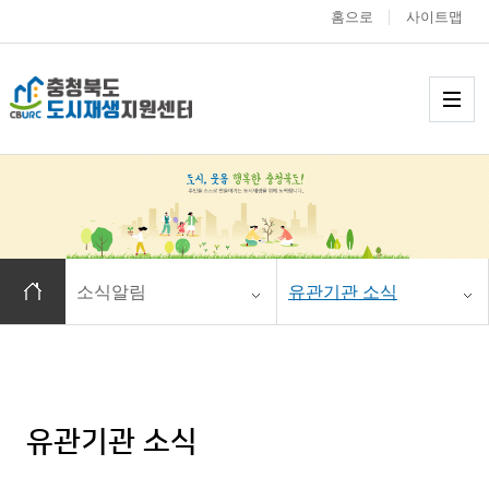
홈으로
사이트맵
충청북도 도시재생
메
홈으로 이동
소식알림
유관기관 소식
유관기관 소식