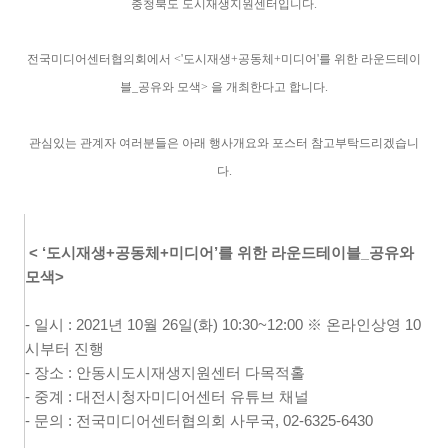
충청북도 도시재생지원센터입니다.
전국미디어센터협의회에서
<
'도시재생+공동체+미디어'를 위한 라운드테이
블_공유와 모색> 을 개최한다고 합니다.
관심있는 관계자 여러분들은 아래 행사개요와 포스터 참고부탁드리겠습니
다.
<
‘
도시재생
+
공동체
+
미디어
’
를 위한
라운드테이블
_
공유와
모색>
- 일시
: 2021
년
10
월
26
일
(
화
) 10:30~12:00
※
온라인상영
10
시부터 진행
- 장소
:
안동시도시재생지원센터 다목적홀
- 중계
:
대전시청자미디어센터 유튜브 채널
- 문의 : 전국미디어센터협의회 사무국, 02-6325-6430