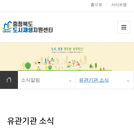
홈으로
사이트맵
충청북도 도시재생
메
홈으로 이동
소식알림
유관기관 소식
유관기관 소식